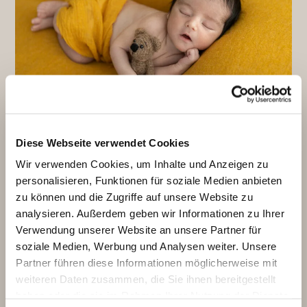
Baby auf Posingtisch
Diese Webseite verwendet Cookies
Wir verwenden Cookies, um Inhalte und Anzeigen zu
personalisieren, Funktionen für soziale Medien anbieten
Schreibe einen Kommentar
zu können und die Zugriffe auf unsere Website zu
analysieren. Außerdem geben wir Informationen zu Ihrer
Du musst
angemeldet
sein, um einen Kommentar abgeben zu
Verwendung unserer Website an unsere Partner für
können.
soziale Medien, Werbung und Analysen weiter. Unsere
Partner führen diese Informationen möglicherweise mit
Suchen
weiteren Daten zusammen, die Sie ihnen bereitgestellt
haben oder die sie im Rahmen Ihrer Nutzung der Dienste
SUCHEN