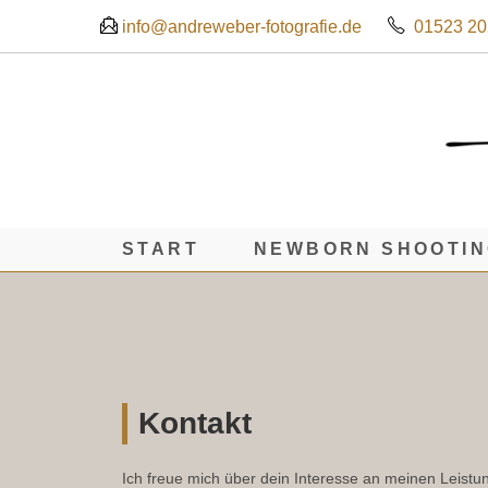
info@andreweber-fotografie.de
01523 2
START
NEWBORN SHOOTI
Kontakt
Ich freue mich über dein Interesse an meinen Leist