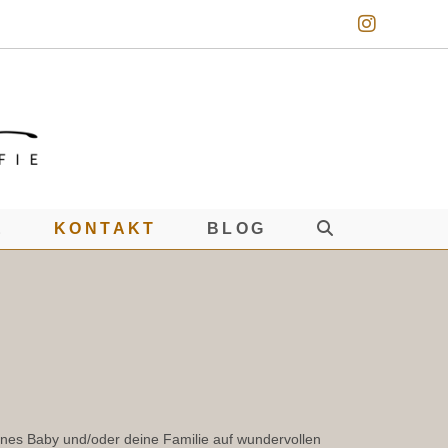
E
KONTAKT
BLOG
enes Baby und/oder deine Familie auf wundervollen