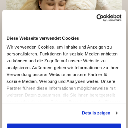
Diese Webseite verwendet Cookies
Wir verwenden Cookies, um Inhalte und Anzeigen zu
personalisieren, Funktionen für soziale Medien anbieten
Baby_Shooting_Mit_Mutter_weiß
zu können und die Zugriffe auf unsere Website zu
analysieren. Außerdem geben wir Informationen zu Ihrer
Suchen
Verwendung unserer Website an unsere Partner für
soziale Medien, Werbung und Analysen weiter. Unsere
SUCHEN
Partner führen diese Informationen möglicherweise mit
weiteren Daten zusammen, die Sie ihnen bereitgestellt
Recent Posts
haben oder die sie im Rahmen Ihrer Nutzung der Dienste
gesammelt haben.
Babybauch-Shooting im Kornfeld
Details zeigen
Willkommen